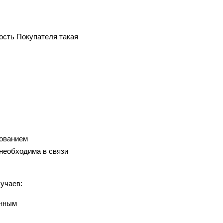
ость Покупателя такая
зованием
необходима в связи
учаев:
енным