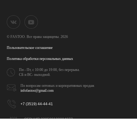
© FASTOO.
Все права защищены. 2026
Пользовательское соглашение
Политика обработки
персональных данных
Пн - Пт, с 10:00 до 19:00,
без перерыва.
СБ и ВС- выходной.
По вопросам оптовых и
корпоративных продаж
infofastoo@gmail.com
+7 (3519) 44-44-41
ОГРНИП 320508100094077
ИНН 026702065309