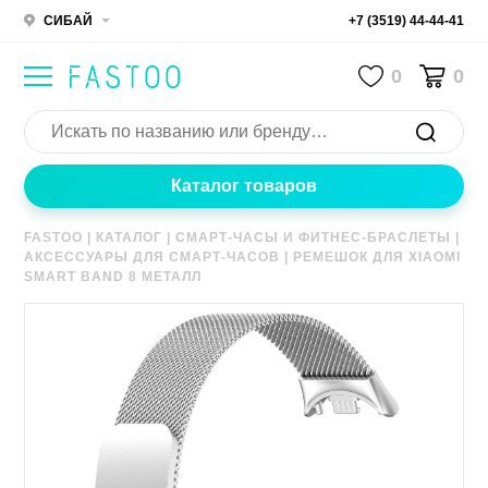
СИБАЙ
+7 (3519) 44-44-41
0
0
Каталог товаров
FASTOO
|
КАТАЛОГ
|
СМАРТ-ЧАСЫ И ФИТНЕС-БРАСЛЕТЫ
|
АКСЕССУАРЫ ДЛЯ СМАРТ-ЧАСОВ
|
РЕМЕШОК ДЛЯ XIAOMI
SMART BAND 8 МЕТАЛЛ